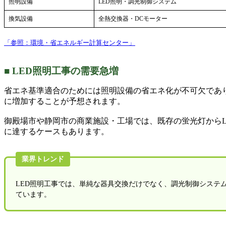
照明設備
LED照明・調光制御システム
換気設備
全熱交換器・DCモーター
「参照：環境・省エネルギー計算センター」
■ LED照明工事の需要急増
省エネ基準適合のためには照明設備の省エネ化が不可欠であり
に増加することが予想されます。
御殿場市や静岡市の商業施設・工場では、既存の蛍光灯からL
に達するケースもあります。
業界トレンド
LED照明工事では、単純な器具交換だけでなく、調光制御システ
ています。