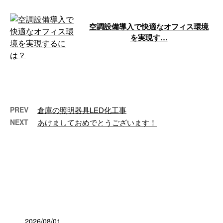
空調設備導入で快適なオフィス環境
を実現す…
こんにちは！株式会社内海電機商
会です。 静岡県御殿場市に拠点
を構え、静岡市・御殿場市・箱根
町を対応地 …
PREV
倉庫の照明器具LED化工事
NEXT
あけましておめでとうございます！
最近の投稿
2026/08/01