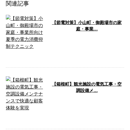
関連記事
【節電対策】小山町・御殿場市の家
庭・事業…
静岡県御殿場市に拠点を構え、小
山町や箱根町、静岡市で50年以上
の実績を持つ株式会社内海電機商
会です。 …
【箱根町】観光施設の電気工事・空
調設備メ…
箱根町は神奈川県西部に位置し、
年間を通して多くの観光客が訪れ
る人気の温泉地です。温泉宿や観
光施設、美 …