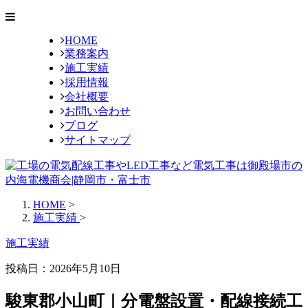
HOME
業務案内
施工実績
採用情報
会社概要
お問い合わせ
ブログ
サイトマップ
HOME
>
施工実績
>
施工実績
投稿日：2026年5月10日
駿東郡小山町｜分電盤設置・配線接続工