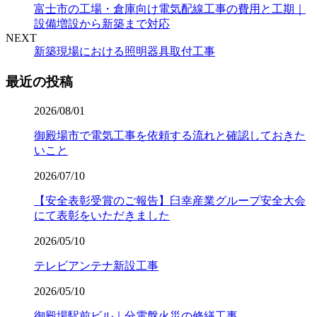
富士市の工場・倉庫向け電気配線工事の費用と工期｜
設備増設から新築まで対応
NEXT
新築現場における照明器具取付工事
最近の投稿
2026/08/01
御殿場市で電気工事を依頼する流れと確認しておきた
いこと
2026/07/10
【安全表彰受賞のご報告】臼幸産業グループ安全大会
にて表彰をいただきました
2026/05/10
テレビアンテナ新設工事
2026/05/10
御殿場駅前ビル｜分電盤火災の修繕工事