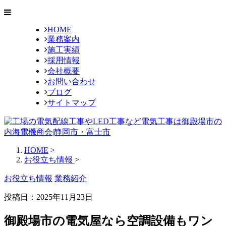
HOME
業務案内
施工実績
採用情報
会社概要
お問い合わせ
ブログ
サイトマップ
HOME
>
お役立ち情報
>
お役立ち情報
業務紹介
投稿日：2025年11月23日
御殿場市の電気屋なら空調設備もワン