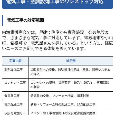
電気工事・空調設備工事のワンストップ対応
電気工事の対応範囲
内海電機商会では、戸建て住宅から商業施設、公共施設ま
で、さまざまな電気工事に対応しています。御殿場市や小山
町、箱根町で「電気屋さんを探している」という方に、幅広
いニーズにお応えできる体制を整えています。
工事内容
対応例
照明設備工事
LED照明への交換、照明器具の新設・移設、調光システム
の導入
コンセント工事
コンセントの増設、電圧変更（100V⇔200V）、専用回路
の新設
分電盤工事
分電盤の交換、ブレーカー増設、漏電対策
電気配線工事
新築・リフォーム時の配線工事、LAN配線工事
仮設分電盤リー
イベントや工事現場向けの仮設電源設備の提供