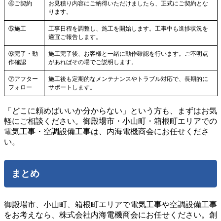
④ご契約
お見積り内容にご納得いただけましたら、正式にご契約とな
ります。
⑤施工
工事日程を調整し、施工を開始します。工事中も進捗状況を
適宜ご報告します。
⑥完了・動
施工完了後、お客様と一緒に動作確認を行います。ご不明点
作確認
があればその場でご説明します。
⑦アフター
施工後も定期的なメンテナンスやトラブル対応で、長期的に
フォロー
サポートします。
「どこに頼めばいいか分からない」という方も、まずはお気
軽にご相談ください。御殿場市・小山町・箱根町エリアでの
電気工事・空調設備工事は、内海電機商会にお任せくださ
い。
まとめ
御殿場市、小山町、箱根町エリアで電気工事や空調設備工事
をお考えなら、株式会社内海電機商会にお任せください。創