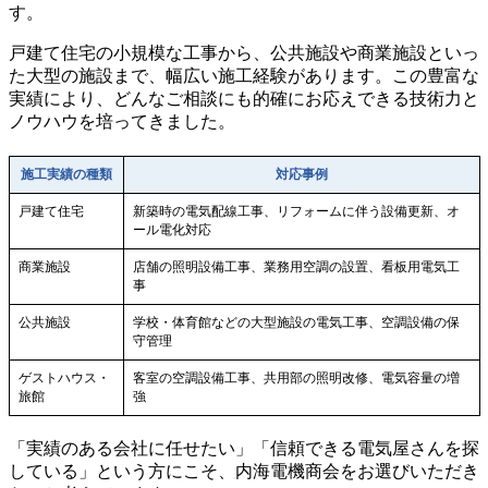
す。
戸建て住宅の小規模な工事から、公共施設や商業施設といっ
た大型の施設まで、幅広い施工経験があります。この豊富な
実績により、どんなご相談にも的確にお応えできる技術力と
ノウハウを培ってきました。
施工実績の種類
対応事例
戸建て住宅
新築時の電気配線工事、リフォームに伴う設備更新、オ
ール電化対応
商業施設
店舗の照明設備工事、業務用空調の設置、看板用電気工
事
公共施設
学校・体育館などの大型施設の電気工事、空調設備の保
守管理
ゲストハウス・
客室の空調設備工事、共用部の照明改修、電気容量の増
旅館
強
「実績のある会社に任せたい」「信頼できる電気屋さんを探
している」という方にこそ、内海電機商会をお選びいただき