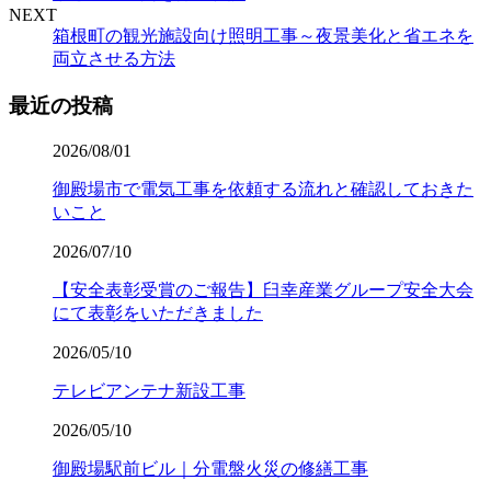
NEXT
箱根町の観光施設向け照明工事～夜景美化と省エネを
両立させる方法
最近の投稿
2026/08/01
御殿場市で電気工事を依頼する流れと確認しておきた
いこと
2026/07/10
【安全表彰受賞のご報告】臼幸産業グループ安全大会
にて表彰をいただきました
2026/05/10
テレビアンテナ新設工事
2026/05/10
御殿場駅前ビル｜分電盤火災の修繕工事