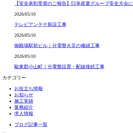
【安全表彰受賞のご報告】臼幸産業グループ安全大会に
2026/05/10
テレビアンテナ新設工事
2026/05/10
御殿場駅前ビル｜分電盤火災の修繕工事
2026/05/10
駿東郡小山町｜分電盤設置・配線接続工事
カテゴリー
お役立ち情報
お知らせ
施工実績
業務紹介
求人情報
ブログ記事一覧