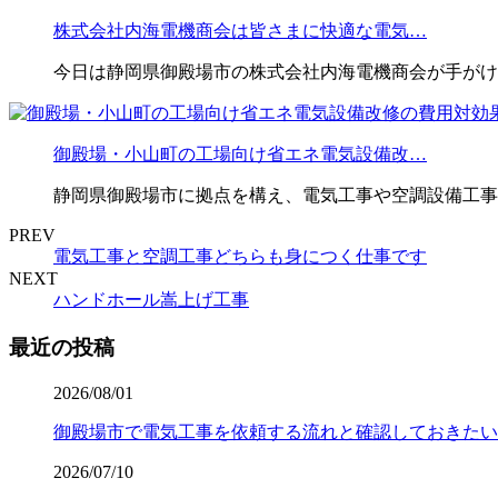
株式会社内海電機商会は皆さまに快適な電気…
今日は静岡県御殿場市の株式会社内海電機商会が手がけ
御殿場・小山町の工場向け省エネ電気設備改…
静岡県御殿場市に拠点を構え、電気工事や空調設備工事
PREV
電気工事と空調工事どちらも身につく仕事です
NEXT
ハンドホール嵩上げ工事
最近の投稿
2026/08/01
御殿場市で電気工事を依頼する流れと確認しておきたい
2026/07/10