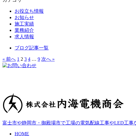
お役立ち情報
お知らせ
施工実績
業務紹介
求人情報
ブログ記事一覧
« 前へ
1
2
3
4
…
9
次へ »
富士市や静岡市・御殿場市で工場の電気配線工事やLED工事
HOME