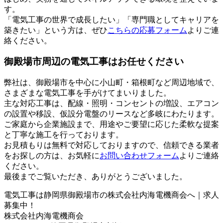
す。
「電気工事の世界で成長したい」「専門職としてキャリアを
築きたい」という方は、ぜひ
こちらの応募フォーム
よりご連
絡ください。
御殿場市周辺の電気工事はお任せください
弊社は、御殿場市を中心に小山町・箱根町など周辺地域で、
さまざまな電気工事を手がけてまいりました。
主な対応工事は、配線・照明・コンセントの増設、エアコン
の設置や移設、仮設分電盤のリースなど多岐にわたります。
ご家庭から企業施設まで、用途やご要望に応じた柔軟な提案
と丁寧な施工を行っております。
お見積もりは無料で対応しておりますので、信頼できる業者
をお探しの方は、お気軽に
お問い合わせフォーム
よりご連絡
ください。
最後までご覧いただき、ありがとうございました。
電気工事は静岡県御殿場市の株式会社内海電機商会へ｜求人
募集中！
株式会社内海電機商会