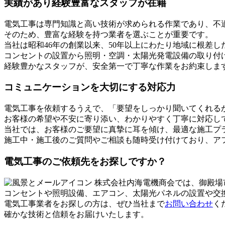
実績があり経験豊富なスタッフが在籍
電気工事は専門知識と高い技術が求められる作業であり、不
そのため、豊富な経験を持つ業者を選ぶことが重要です。
当社は昭和46年の創業以来、50年以上にわたり地域に根差
コンセントの設置から照明・空調・太陽光発電設備の取り付
経験豊かなスタッフが、安全第一で丁寧な作業をお約束しま
コミュニケーションを大切にする対応力
電気工事を依頼するうえで、「要望をしっかり聞いてくれる
お客様の希望や不安に寄り添い、わかりやすく丁寧に対応し
当社では、お客様のご要望に真摯に耳を傾け、最適な施工プ
施工中・施工後のご質問やご相談も随時受け付けており、ア
電気工事のご依頼先をお探しですか？
株式会社内海電機商会では、御殿場
コンセントや照明設備、エアコン、太陽光パネルの設置や交
電気工事業者をお探しの方は、ぜひ当社まで
お問い合わせ
く
確かな技術と信頼をお届けいたします。