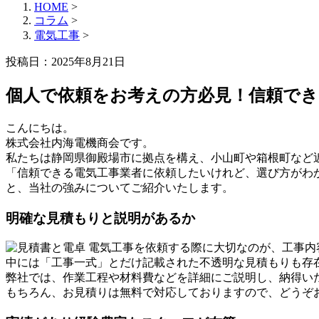
HOME
>
コラム
>
電気工事
>
投稿日：2025年8月21日
個人で依頼をお考えの方必見！信頼でき
こんにちは。
株式会社内海電機商会です。
私たちは静岡県御殿場市に拠点を構え、小山町や箱根町など
「信頼できる電気工事業者に依頼したいけれど、選び方がわ
と、当社の強みについてご紹介いたします。
明確な見積もりと説明があるか
電気工事を依頼する際に大切なのが、工事内
中には「工事一式」とだけ記載された不透明な見積もりも存
弊社では、作業工程や材料費などを詳細にご説明し、納得い
もちろん、お見積りは無料で対応しておりますので、どうぞ