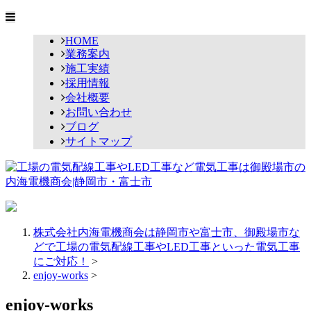
HOME
業務案内
施工実績
採用情報
会社概要
お問い合わせ
ブログ
サイトマップ
株式会社内海電機商会は静岡市や富士市、御殿場市な
どで工場の電気配線工事やLED工事といった電気工事
にご対応！
>
enjoy-works
>
enjoy-works